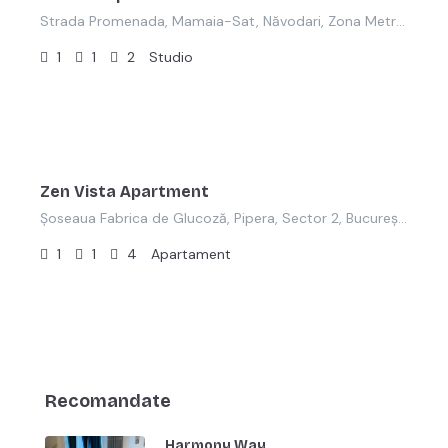
Strada Promenada, Mamaia-Sat, Năvodari, Zona Metropolitană Constanța, Constanța, 905701, România
1
1
2
Studio
lei
550,00
/RON
Zen Vista Apartment
Șoseaua Fabrica de Glucoză, Pipera, Sector 2, București, 020332, România
1
1
4
Apartament
Recomandate
Harmony Way