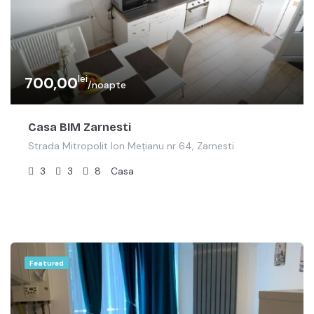
lei
700,00
/noapte
Casa BIM Zarnesti
Strada Mitropolit Ion Mețianu nr 64, Zarnesti
3
3
8
Casa
Featured