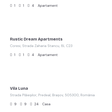
1
1
4
Apartament
lei
400,00
/Noapte
Rustic Dream Apartments
Coresi, Strada Zaharia Stancu, 8L C23
1
1
4
Apartament
lei
3.000,00
/noapte
Vila Luna
Strada Plăieșilor, Predeal, Brașov, 505300, România
9
9
24
Casa