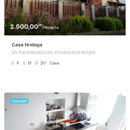
lei
2.500,00
/Noapte
Casa Hridaya
45.71203080922035, 25.64004125760268
11
13
20
Casa
Featured