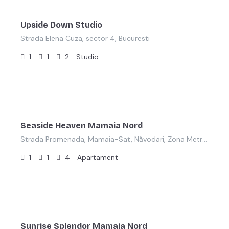
Upside Down Studio
Strada Elena Cuza, sector 4, Bucuresti
1
1
2
Studio
lei
900,00
/noapte
Seaside Heaven Mamaia Nord
Strada Promenada, Mamaia-Sat, Năvodari, Zona Metropolitană Constanța, Constanța, 905701, România
1
1
4
Apartament
lei
800,00
/ron
Sunrise Splendor Mamaia Nord