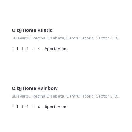
lei
450,00
/noapte
City Home Rustic
Bulevardul Regina Elisabeta, Centrul Istoric, Sector 3, București, 030017, România
1
1
4
Apartament
lei
450,00
/noapte
City Home Rainbow
Bulevardul Regina Elisabeta, Centrul Istoric, Sector 3, București, 030017, România
1
1
4
Apartament
lei
350,00
/ron