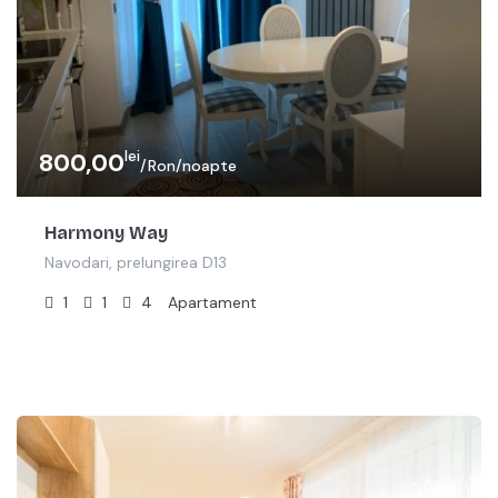
lei
800,00
/Ron/noapte
Harmony Way
Navodari, prelungirea D13
1
1
4
Apartament