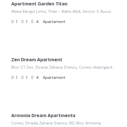
Apartment Garden Titan
Aleea Barajul Lotru, Titan - Balta Albă, Sector 3, București, 032747, România
1
1
4
Apartament
lei
380,00
/ron
Zen Dream Apartment
Bloc C7 Zen, Strada Zaharia Stancu, Coresi-Avantgarden, Tractorul, Brașov, 500167, România
1
1
4
Apartament
lei
380,00
/noapte
Armonia Dream Apartments
Coresi, Strada Zaharia Stancu, 8D, Bloc Armonia