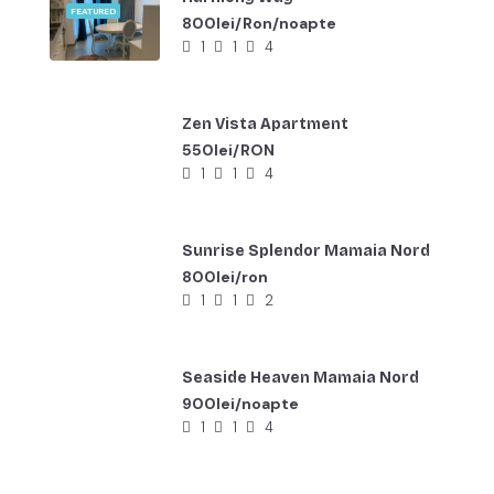
FEATURED
800lei/Ron/noapte
1
1
4
Zen Vista Apartment
550lei/RON
1
1
4
Sunrise Splendor Mamaia Nord
800lei/ron
1
1
2
Seaside Heaven Mamaia Nord
900lei/noapte
1
1
4