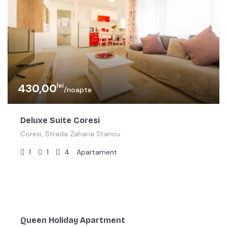
lei
430,00
/noapte
Deluxe Suite Coresi
Coresi, Strada Zaharia Stancu
1
1
4
Apartament
lei
500,00
/noapte
Queen Holiday Apartment